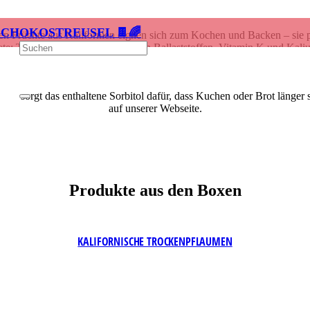
SCHOKOSTREUSEL 🍫🌈
ßen Früchte aus Kalifornien eignen sich zum Kochen und Backen – sie 
akete: Trockenpflaumen sind reich an Ballaststoffen, Vitamin K und Ka
und einem aktiven Lebensstil unterstützen 100 g Trockenpflaumen pro
Knochen. Trockenpflaumen enthalten von Natur aus weder Salz noch Fet
itig sorgt das enthaltene Sorbitol dafür, dass Kuchen oder Brot länger s
auf unserer Webseite.
Produkte aus den Boxen
KALIFORNISCHE TROCKENPFLAUMEN