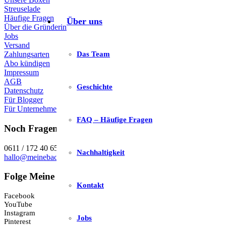
Streuselade
Häufige Fragen
Über uns
Über die Gründerin
Jobs
Versand
Das Team
Zahlungsarten
Abo kündigen
Impressum
AGB
Geschichte
Datenschutz
Für Blogger
Für Unternehmen
FAQ – Häufige Fragen
Noch Fragen?
0611 / 172 40 650
Nachhaltigkeit
hallo@meinebackbox.de
Folge Meine Backbox
Kontakt
Facebook
YouTube
Instagram
Jobs
Pinterest