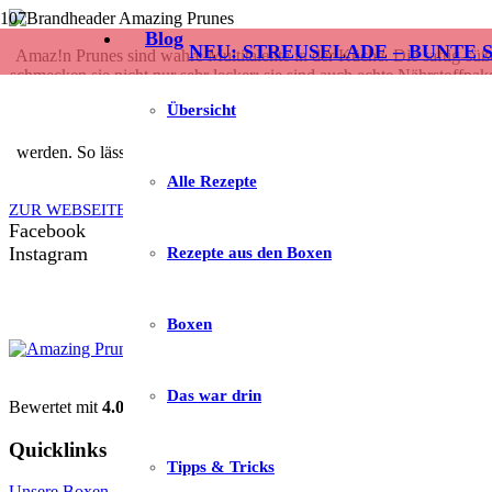
Blog
NEU: STREUSELADE – BUNTE 
Amaz!n Prunes sind wahre Multitalente in der Küche. Die saftig-sü
schmecken sie nicht nur sehr lecker; sie sind auch echte Nährstoffp
einer ausgewogenen Ernährung 
Übersicht
Doch sie können noch mehr: Bereits 4-5 Stück täglich stärken die 
werden. So lässt sich der Fettgehalt des Gebäcks verringern. Gleichze
Alle Rezepte
ZUR WEBSEITE
Facebook
Instagram
Rezepte aus den Boxen
Boxen
Das war drin
Bewertet mit
4.08
von 5
Quicklinks
Tipps & Tricks
Unsere Boxen