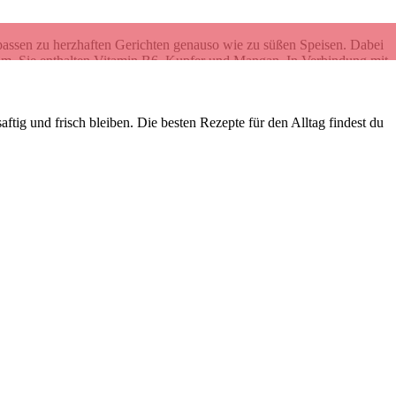
passen zu herzhaften Gerichten genauso wie zu süßen Speisen. Dabei
lium. Sie enthalten Vitamin B6, Kupfer und Mangan. In Verbindung mit
 Tag eine geregelte Verdauung.
t. Ihr Püree kann aber beim Backen als Ersatz für Butter verwendet
aftig und frisch bleiben. Die besten Rezepte für den Alltag findest du