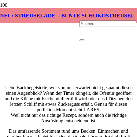
NEU: STREUSELADE – BUNTE SCHOKOSTREUSEL 
Liebe Backbegeisterte, wer von uns erwartet nicht gespannt diesen
einen Augenblick? Wenn der Timer klingelt, die Ofentür geöffnet
und die Küche mit Kuchenduft erfüllt wird oder das Plätzchen den
letzten Schliff mit etwas Zuckerguss erhält. Genau für diesen
perfekten Moment steht LARES.
Weil nicht nur das richtige Rezept, sondern auch die richtige
Ausrüstung entscheidend ist.
Das umfassende Sortiment rund ums Backen, Einmachen und
darüber hinaus, bietet für jeden die ideale Lösung. Egal ob Profi