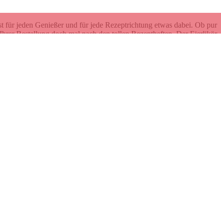
t für jeden Genießer und für jede Rezeptrichtung etwas dabei. Ob pur
i Ihrer Bestellung doch mal nach den tollen Rezeptheften. Der Eierlikör
ischer Botschafter Niedersachsen 2015 und 2016 nennen.