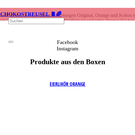
SCHOKOSTREUSEL 🍫🌈
cken! In den drei Geschmacksrichtungen Original, Orange und Kokos is
´s Eierlikör Daiquiri“, Lotta´s Eierlikör ist vielseitig. Fragen Sie be
nalen Spirituosen Wettbewerb 2015 ausgezeichnet und darf sich kulinar
Facebook
Instagram
Produkte aus den Boxen
EIERLIKÖR ORANGE