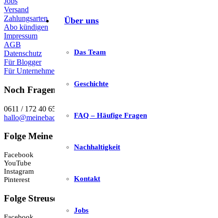
Jobs
Versand
Zahlungsarten
Über uns
Abo kündigen
Impressum
AGB
Das Team
Datenschutz
Für Blogger
Für Unternehmen
Geschichte
Noch Fragen?
0611 / 172 40 650
FAQ – Häufige Fragen
hallo@meinebackbox.de
Folge Meine Backbox
Nachhaltigkeit
Facebook
YouTube
Instagram
Kontakt
Pinterest
Folge Streuselade
Jobs
Facebook