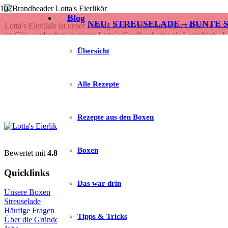
Blog
NEU: STREUSELADE – BUNTE 
Lotta’s Eierlikör ist unser Beitrag zum Genuss und zum kreativen Ba
im Glas, verbacken in einem Lotta´s Guglhupf oder als Longdrink „Lotta
Original wurde mit der Silbermedaille beim Internatio
Übersicht
ZUR WEBSEITE
Alle Rezepte
Rezepte aus den Boxen
Boxen
Bewertet mit
4.87
von 5
Quicklinks
Das war drin
Unsere Boxen
Streuselade
Häufige Fragen
Tipps & Tricks
Über die Gründerin