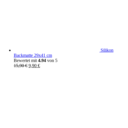
Silikon
Backmatte 29x41 cm
Bewertet mit
4.94
von 5
Ursprünglicher
Aktueller
15,90
€
9,90
€
Preis
Preis
war:
ist:
15,90 €
9,90 €.