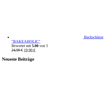
Backschürze
"BAKEAHOLIC"
Bewertet mit
5.00
von 5
Ursprünglicher
Aktueller
24,90
€
19,90
€
Preis
Preis
war:
ist:
Neueste Beiträge
24,90 €
19,90 €.