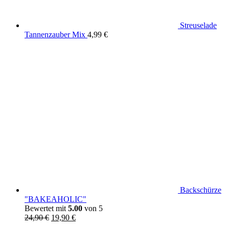
Streuselade
Tannenzauber Mix
4,99
€
Backschürze
"BAKEAHOLIC"
Bewertet mit
5.00
von 5
Ursprünglicher
Aktueller
24,90
€
19,90
€
Preis
Preis