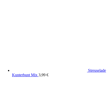
war:
ist:
24,90 €
19,90 €.
Streuselade
Kunterbunt Mix
3,99
€