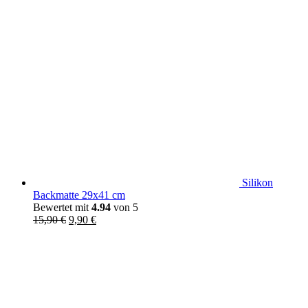
Silikon
Backmatte 29x41 cm
Bewertet mit
4.94
von 5
Ursprünglicher
Aktueller
15,90
€
9,90
€
Preis
Preis
war:
ist:
15,90 €
9,90 €.