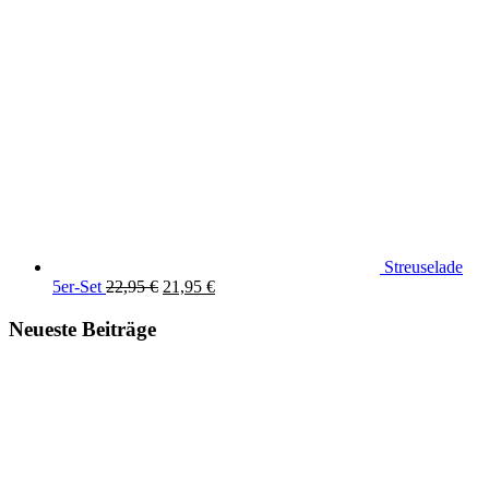
Streuselade
Ursprünglicher
Aktueller
5er-Set
22,95
€
21,95
€
Preis
Preis
war:
ist:
Neueste Beiträge
22,95 €
21,95 €.