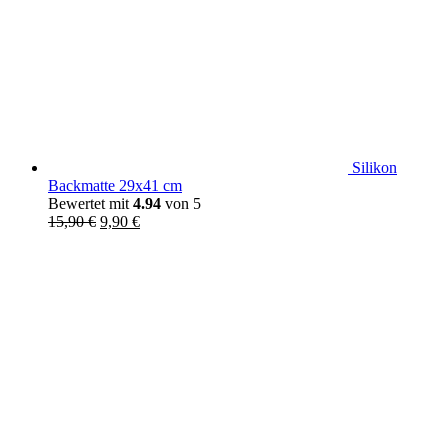
Silikon
Backmatte 29x41 cm
Bewertet mit
4.94
von 5
Ursprünglicher
Aktueller
15,90
€
9,90
€
Preis
Preis
war:
ist:
15,90 €
9,90 €.