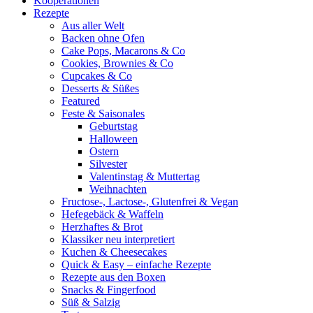
Kooperationen
Rezepte
Aus aller Welt
Backen ohne Ofen
Cake Pops, Macarons & Co
Cookies, Brownies & Co
Cupcakes & Co
Desserts & Süßes
Featured
Feste & Saisonales
Geburtstag
Halloween
Ostern
Silvester
Valentinstag & Muttertag
Weihnachten
Fructose-, Lactose-, Glutenfrei & Vegan
Hefegebäck & Waffeln
Herzhaftes & Brot
Klassiker neu interpretiert
Kuchen & Cheesecakes
Quick & Easy – einfache Rezepte
Rezepte aus den Boxen
Snacks & Fingerfood
Süß & Salzig