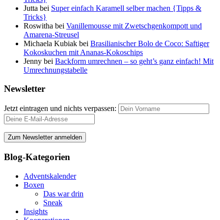
Jutta
bei
Super einfach Karamell selber machen {Tipps &
Tricks}
Roswitha
bei
Vanillemousse mit Zwetschgenkompott und
Amarena-Streusel
Michaela Kubiak
bei
Brasilianischer Bolo de Coco: Saftiger
Kokoskuchen mit Ananas-Kokoschips
Jenny
bei
Backform umrechnen – so geht’s ganz einfach! Mit
Umrechnungstabelle
Newsletter
Jetzt eintragen und nichts verpassen:
Blog-Kategorien
Adventskalender
Boxen
Das war drin
Sneak
Insights