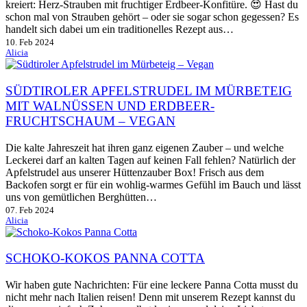
kreiert: Herz-Strauben mit fruchtiger Erdbeer-Konfitüre. 😍 Hast du
schon mal von Strauben gehört – oder sie sogar schon gegessen? Es
handelt sich dabei um ein traditionelles Rezept aus…
10. Feb 2024
Alicia
SÜDTIROLER APFELSTRUDEL IM MÜRBETEIG
MIT WALNÜSSEN UND ERDBEER-
FRUCHTSCHAUM – VEGAN
Die kalte Jahreszeit hat ihren ganz eigenen Zauber – und welche
Leckerei darf an kalten Tagen auf keinen Fall fehlen? Natürlich der
Apfelstrudel aus unserer Hüttenzauber Box! Frisch aus dem
Backofen sorgt er für ein wohlig-warmes Gefühl im Bauch und lässt
uns von gemütlichen Berghütten…
07. Feb 2024
Alicia
SCHOKO-KOKOS PANNA COTTA
Wir haben gute Nachrichten: Für eine leckere Panna Cotta musst du
nicht mehr nach Italien reisen! Denn mit unserem Rezept kannst du