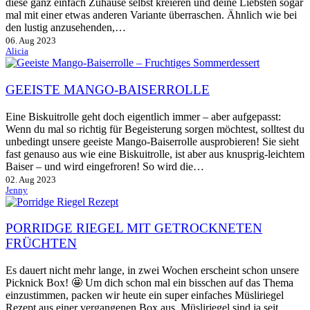
diese ganz einfach Zuhause selbst kreieren und deine Liebsten sogar
mal mit einer etwas anderen Variante überraschen. Ähnlich wie bei
den lustig anzusehenden,…
06. Aug 2023
Alicia
GEEISTE MANGO-BAISERROLLE
Eine Biskuitrolle geht doch eigentlich immer – aber aufgepasst:
Wenn du mal so richtig für Begeisterung sorgen möchtest, solltest du
unbedingt unsere geeiste Mango-Baiserrolle ausprobieren! Sie sieht
fast genauso aus wie eine Biskuitrolle, ist aber aus knusprig-leichtem
Baiser – und wird eingefroren! So wird die…
02. Aug 2023
Jenny
PORRIDGE RIEGEL MIT GETROCKNETEN
FRÜCHTEN
Es dauert nicht mehr lange, in zwei Wochen erscheint schon unsere
Picknick Box! 🤩 Um dich schon mal ein bisschen auf das Thema
einzustimmen, packen wir heute ein super einfaches Müsliriegel
Rezept aus einer vergangenen Box aus. Müsliriegel sind ja seit