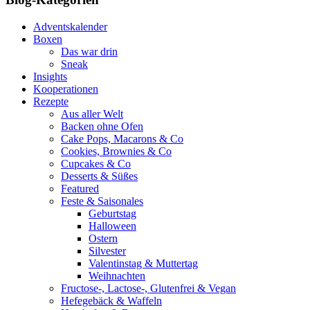
Adventskalender
Boxen
Das war drin
Sneak
Insights
Kooperationen
Rezepte
Aus aller Welt
Backen ohne Ofen
Cake Pops, Macarons & Co
Cookies, Brownies & Co
Cupcakes & Co
Desserts & Süßes
Featured
Feste & Saisonales
Geburtstag
Halloween
Ostern
Silvester
Valentinstag & Muttertag
Weihnachten
Fructose-, Lactose-, Glutenfrei & Vegan
Hefegebäck & Waffeln