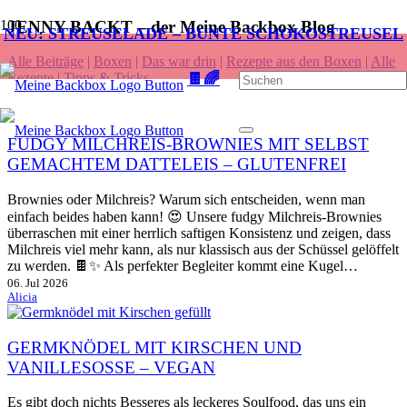
JENNY BACKT – der Meine Backbox Blog
NEU: STREUSELADE – BUNTE SCHOKOSTREUSEL
Alle Beiträge
|
Boxen
|
Das war drin
|
Rezepte aus den Boxen
|
Alle
🍫🌈
Rezepte
|
Tipps & Tricks
FUDGY MILCHREIS-BROWNIES MIT SELBST
GEMACHTEM DATTELEIS – GLUTENFREI
Brownies oder Milchreis? Warum sich entscheiden, wenn man
einfach beides haben kann! 😍 Unsere fudgy Milchreis-Brownies
überraschen mit einer herrlich saftigen Konsistenz und zeigen, dass
Milchreis viel mehr kann, als nur klassisch aus der Schüssel gelöffelt
zu werden. 🍫✨ Als perfekter Begleiter kommt eine Kugel…
06. Jul 2026
Alicia
GERMKNÖDEL MIT KIRSCHEN UND
VANILLESOSSE – VEGAN
Es gibt doch nichts Besseres als leckeres Soulfood, das uns ein