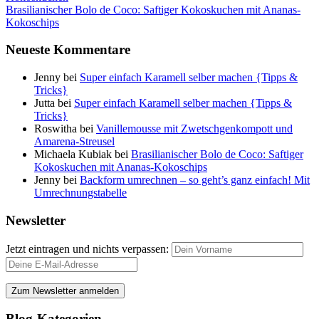
Brasilianischer Bolo de Coco: Saftiger Kokoskuchen mit Ananas-
Kokoschips
Neueste Kommentare
Jenny
bei
Super einfach Karamell selber machen {Tipps &
Tricks}
Jutta
bei
Super einfach Karamell selber machen {Tipps &
Tricks}
Roswitha
bei
Vanillemousse mit Zwetschgenkompott und
Amarena-Streusel
Michaela Kubiak
bei
Brasilianischer Bolo de Coco: Saftiger
Kokoskuchen mit Ananas-Kokoschips
Jenny
bei
Backform umrechnen – so geht’s ganz einfach! Mit
Umrechnungstabelle
Newsletter
Jetzt eintragen und nichts verpassen:
Blog-Kategorien