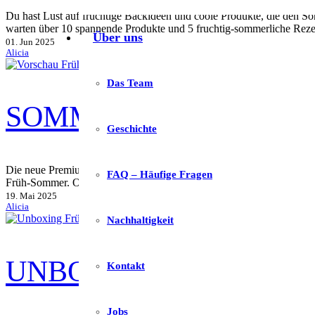
Du hast Lust auf fruchtige Backideen und coole Produkte, die den 
warten über 10 spannende Produkte und 5 fruchtig-sommerliche Rez
Über uns
01. Jun 2025
Alicia
Das Team
SOMMERBOX 2025 – 
Geschichte
Die neue Premium Sommerbox ist da – und sie steckt voller Genussm
FAQ – Häufige Fragen
Früh-Sommer. Ob luftig gebacken oder herrlich gekühlt: Diese Box b
19. Mai 2025
Alicia
Nachhaltigkeit
UNBOXING: FRÜHLING
Kontakt
Jobs