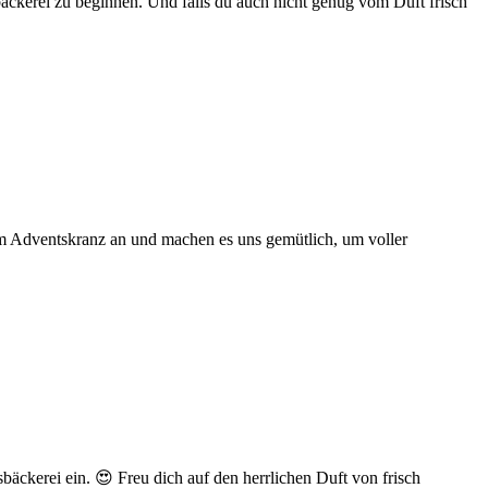
bäckerei zu beginnen. Und falls du auch nicht genug vom Duft frisch
dem Adventskranz an und machen es uns gemütlich, um voller
äckerei ein. 😍 Freu dich auf den herrlichen Duft von frisch