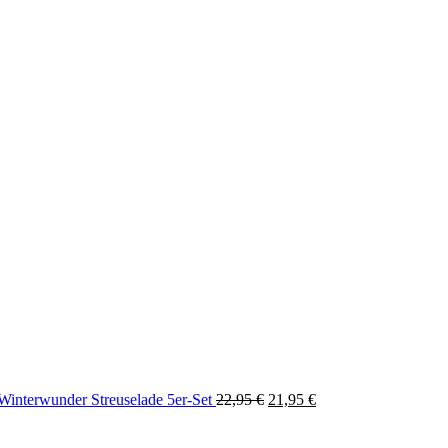
Ursprünglicher
Aktueller
Streuselade 5er-Set
22,95
€
21,95
€
Preis
Preis
war:
ist: