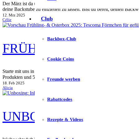
Der März ist da und so langsam beginnt das Frühlingserwachen. Die Ta
deine Backstube zu einziehen zu lassen. Bist du bereit, deinen Bac
12. Mrz 2025
Club
Célie
Backbox-Club
FRÜHLING- & OSTERB
Cookie Coins
Starte mit uns in die Frühlingszeit – mit unserer brandneuen ersten
Produkten und 5 super leckeren Rezepten für noch mehr Backspaß.
Freunde werben
18. Feb 2025
Alicia
Rabattcodes
UNBOXING NOVEMBER
Rezepte & Videos