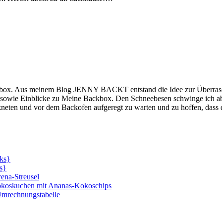
kbox. Aus meinem Blog JENNY BACKT entstand die Idee zur Überrasch
 sowie Einblicke zu Meine Backbox. Den Schneebesen schwinge ich aber 
kneten und vor dem Backofen aufgeregt zu warten und zu hoffen, dass d
cks}
s}
ena-Streusel
 Kokoskuchen mit Ananas-Kokoschips
Umrechnungstabelle