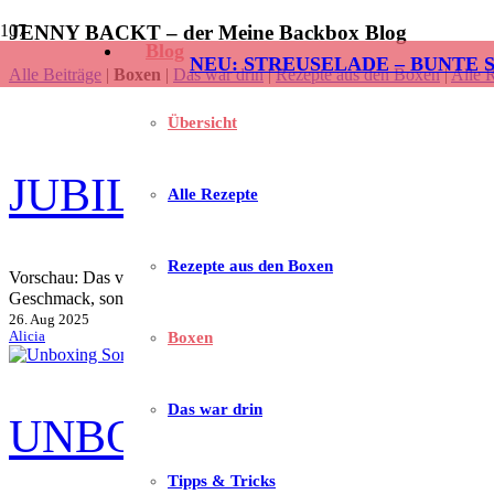
JENNY BACKT – der Meine Backbox Blog
Blog
NEU: STREUSELADE – BUNTE 
Alle Beiträge
|
Boxen
|
Das war drin
|
Rezepte aus den Boxen
|
Alle 
Übersicht
JUBILÄUMSBOX: HERB
Alle Rezepte
Rezepte aus den Boxen
Vorschau: Das versteckt sich in der Jubiläumsbox 2025 In unserer Ju
Geschmack, sondern verleiht auch süßem Gebäck ein ganz besonde
26. Aug 2025
Alicia
Boxen
Das war drin
UNBOXING: SOMMERB
Tipps & Tricks