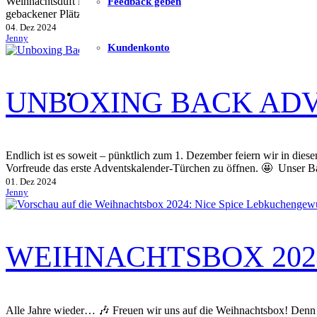
Weihnachtsduft liegt in der Luft! Am Sonntag haben wir den ersten Ad
Feedback geben
gebackener Plätzchen bekommen kannst, kommt unsere neue Weihna
04. Dez 2024
Jenny
Kundenkonto
UNBOXING BACK ADV
Endlich ist es soweit – pünktlich zum 1. Dezember feiern wir in die
Vorfreude das erste Adventskalender-Türchen zu öffnen. 🤩 Unser
01. Dez 2024
Jenny
WEIHNACHTSBOX 202
Alle Jahre wieder… 🎶 Freuen wir uns auf die Weihnachtsbox! Denn mi