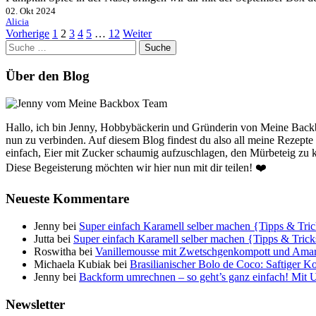
02. Okt 2024
Alicia
Vorherige
1
2
3
4
5
…
12
Weiter
Suche
nach:
Über den Blog
Hallo, ich bin Jenny, Hobbybäckerin und Gründerin von Meine Bac
nun zu verbinden. Auf diesem Blog findest du also all meine Rezepte
einfach, Eier mit Zucker schaumig aufzuschlagen, den Mürbeteig zu 
Diese Begeisterung möchten wir hier nun mit dir teilen! ❤️
Neueste Kommentare
Jenny
bei
Super einfach Karamell selber machen {Tipps & Tri
Jutta
bei
Super einfach Karamell selber machen {Tipps & Trick
Roswitha
bei
Vanillemousse mit Zwetschgenkompott und Amar
Michaela Kubiak
bei
Brasilianischer Bolo de Coco: Saftiger
Jenny
bei
Backform umrechnen – so geht’s ganz einfach! Mit 
Newsletter