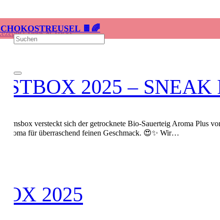
SCHOKOSTREUSEL 🍫🌈
Rezepte
|
Tipps & Tricks
STBOX 2025 – SNEAK
biläumsbox versteckt sich der getrocknete Bio-Sauerteig Aroma Plus von
res Aroma für überraschend feinen Geschmack. 😍✨ Wir…
OX 2025