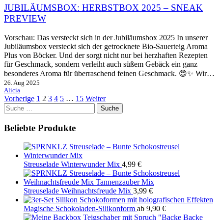
JUBILÄUMSBOX: HERBSTBOX 2025 – SNEAK
PREVIEW
Vorschau: Das versteckt sich in der Jubiläumsbox 2025 In unserer
Jubiläumsbox versteckt sich der getrocknete Bio-Sauerteig Aroma
Plus von Böcker. Und der sorgt nicht nur bei herzhaften Rezepten
für Geschmack, sondern verleiht auch süßem Gebäck ein ganz
besonderes Aroma für überraschend feinen Geschmack. 😍✨ Wir…
26. Aug 2025
Alicia
Vorherige
1
2
3
4
5
…
15
Weiter
Suche
nach:
Beliebte Produkte
Streuselade Winterwunder Mix
4,99
€
Streuselade Weihnachtsfreude Mix
3,99
€
Magische Schokoladen-Silikonform
ab
9,90
€