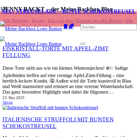
JENNY BACKT – der Meine Backbox Blog
NEU: STREUSELADE – BUNTE SCHOKOSTREUSEL
Alle Beiträge
|
Boxen
|
Das war drin
|
Rezepte aus den Boxen
|
Alle
🍫🌈
Rezepte
|
Tipps & Tricks
EISKRISTALL-TORTE MIT APFEL-ZIMT
FÜLLUNG
Diese Torte sieht aus wie ein kleines Wintermärchen! ❄️✨ Saftige
Apfelböden treffen auf eine cremige Apfel-Zimt-Füllung – eine
herrlich-leckere Kombi. 🤤 Außen wird die Torte kunstvoll in Blau
und Weiß marmoriert und erinnert an eine vereiste Winterlandschaft.
Das ganz besondere Highlight sind dabei die filigranen…
23. Dez 2025
Alicia
ITALIENISCHE STRUFFOLI MIT BUNTEN
SCHOKOSTREUSEL