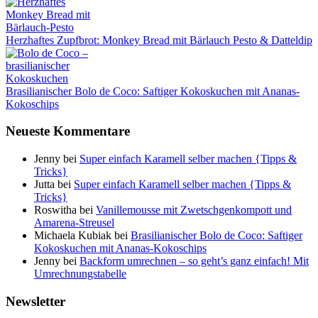
Herzhaftes Zupfbrot: Monkey Bread mit Bärlauch Pesto & Datteldip
Brasilianischer Bolo de Coco: Saftiger Kokoskuchen mit Ananas-
Kokoschips
Neueste Kommentare
Jenny
bei
Super einfach Karamell selber machen {Tipps &
Tricks}
Jutta
bei
Super einfach Karamell selber machen {Tipps &
Tricks}
Roswitha
bei
Vanillemousse mit Zwetschgenkompott und
Amarena-Streusel
Michaela Kubiak
bei
Brasilianischer Bolo de Coco: Saftiger
Kokoskuchen mit Ananas-Kokoschips
Jenny
bei
Backform umrechnen – so geht’s ganz einfach! Mit
Umrechnungstabelle
Newsletter