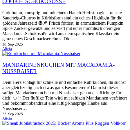
COOKIE-SCHOKOSOSSE
Goldbraun, knusprig und mit einem Hauch Herbstmagie – unsere
Sauerteig-Churros in Kürbisform sind ein echtes Highlight für die
goldene Jahreszeit! 🎃🍂 Frisch frittiert, in aromatischem Pumpkin
Spice-Zucker gewälzt und serviert mit einer himmlisch cremigen
Macadamia-Schokosoße wird aus dem spanischen Klassiker ein
ganz neues Geschmackserlebnis. Die…
30. Sep 2025
Alicia
MANDARINENKUCHEN MIT MACADAMIA-
NUSSBAISER
Dein Herz schlägt für schnelle und einfache Rührkuchen, du suchst
aber gleichzeitig nach etwas ganz Besonderem? Dann ist dieser
saftige Mandarinenkuchen mit Nussbaiser genau das Richtige für
dich! 🍊✨ Der fluffige Teig wird mit saftigen Mandarinen verfeinert
und bekommt obendrauf eine luftig-knusprige Haube aus
Nussbaiser…
25. Sep 2025
Alicia