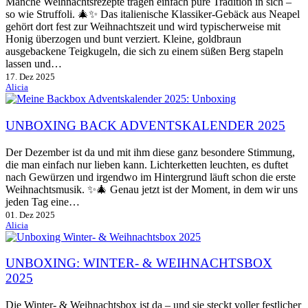
Manche Weihnachtsrezepte tragen einfach pure Tradition in sich –
so wie Struffoli. 🎄✨ Das italienische Klassiker-Gebäck aus Neapel
gehört dort fest zur Weihnachtszeit und wird typischerweise mit
Honig überzogen und bunt verziert. Kleine, goldbraun
ausgebackene Teigkugeln, die sich zu einem süßen Berg stapeln
lassen und…
17. Dez 2025
Alicia
UNBOXING BACK ADVENTSKALENDER 2025
Der Dezember ist da und mit ihm diese ganz besondere Stimmung,
die man einfach nur lieben kann. Lichterketten leuchten, es duftet
nach Gewürzen und irgendwo im Hintergrund läuft schon die erste
Weihnachtsmusik. ✨🎄 Genau jetzt ist der Moment, in dem wir uns
jeden Tag eine…
01. Dez 2025
Alicia
UNBOXING: WINTER- & WEIHNACHTSBOX
2025
Die Winter- & Weihnachtsbox ist da – und sie steckt voller festlicher