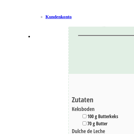
Banof
Kundenkonto
Zutaten
Keksboden
▢
100
g
Butterkeks
▢
70
g
Butter
Dulche de Leche