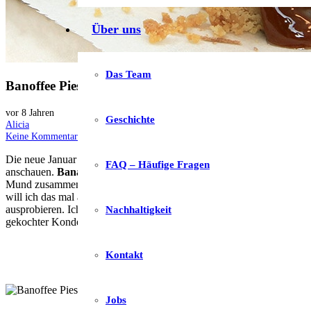
Über uns
Das Team
Banoffee Pies mit Dulce de Leche
vor 8 Jahren
Geschichte
Alicia
Keine Kommentare
Die neue Januar Box ist da! Hast du schon gesehen, welche tollen Pr
FAQ – Häufige Fragen
anschauen.
Bananen, Karamell und Sahne
– das klingt doch schon
Mund zusammen. Auf unserer Genussreise haben wir nämlich auch Ha
will ich das mal aufklären. Ich will dir heute den
Banoffee Pie
vorstel
ausprobieren. Ich verspreche dir, sie ist
jede einzelne Kalorie wert
! 
Nachhaltigkeit
gekochter Kondensmilch herstellen, wir wollen es diesmal jedoch sel
Kontakt
Jobs