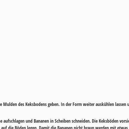
ie Mulden des Keksbodens geben. In der Form weiter auskühlen lassen u
e aufschlagen und Bananen in Scheiben schneiden. Die Keksböden vorsic
auf die Böden legen. Damit die Bananen nicht braun werden mit etwas Z