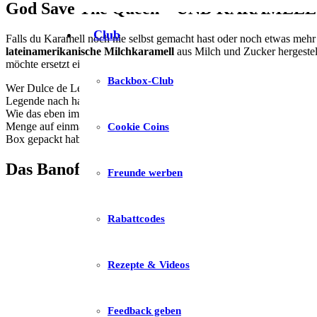
God Save The Queen – UND KARAMELL
Club
Falls du Karamell noch nie selbst gemacht hast oder noch etwas meh
lateinamerikanische Milchkaramell
aus Milch und Zucker hergestellt
möchte ersetzt einen Teil der Milch mit Sahne. Das ist wirklich empf
Backbox-Club
Wer Dulce de Leche erfunden hat ist nicht eindeutig geklärt. Die e
Legende nach hat damals die Magd von de Rosas Milch und Zucker gek
Wie das eben immer so ist,
aus Küchenunfällen entstehen einfach d
Menge auf einmal kochen und in Einmachgläsern verschlossen einlag
Cookie Coins
Box gepackt haben. Es verhindert das Ausflocken der Milch und hilft
Das Banoffee Pies Rezept
Freunde werben
Rabattcodes
Rezepte & Videos
Feedback geben