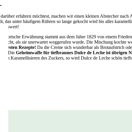
!
r darüber erfahren möchtest, machen wir einen kleinen Abstecher nach
, das unter häufigem Rühren so lange gekocht wird bis alles karamellis
ehlenswert!
rste historische Erwähnung stammt aus dem Jahre 1829 von einem Friede
ocht, als sie unerwartet weggerufen wurde. Die Mischung kochte weite
ie besten Rezepte!
Da die Creme sich wunderbar als Brotaufstrich oder 
ern. Die
Geheimwaffe für tiefbraunes Dulce de Leche ist übrigen 
 beim Karamellisieren des Zuckers, so wird Dulce de Leche schön tief