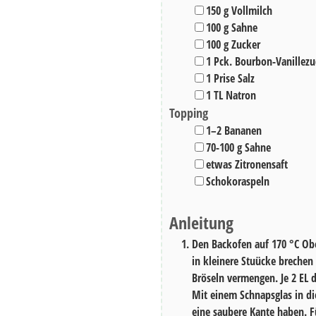
▢
150
g
Vollmilch
▢
100
g
Sahne
▢
100
g
Zucker
▢
1
Pck.
Bourbon-Vanillezu
▢
1
Prise
Salz
▢
1
TL
Natron
Topping
▢
1–2
Bananen
▢
70-100
g
Sahne
▢
etwas
Zitronensaft
▢
Schokoraspeln
Anleitung
Den Backofen auf 170 °C Ob
in kleinere Stuücke brechen
Bröseln vermengen. Je 2 EL 
Mit einem Schnapsglas in di
eine saubere Kante haben. 