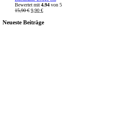
Bewertet mit
4.94
von 5
Ursprünglicher
Aktueller
15,90
€
9,90
€
Preis
Preis
war:
ist:
Neueste Beiträge
15,90 €
9,90 €.