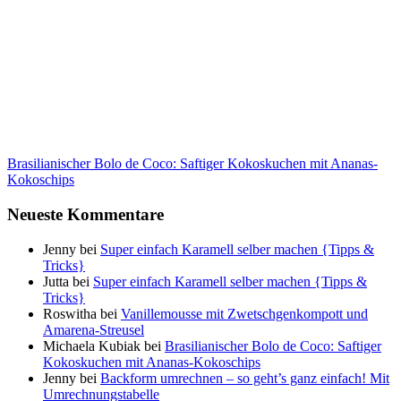
Brasilianischer Bolo de Coco: Saftiger Kokoskuchen mit Ananas-
Kokoschips
Neueste Kommentare
Jenny
bei
Super einfach Karamell selber machen {Tipps &
Tricks}
Jutta
bei
Super einfach Karamell selber machen {Tipps &
Tricks}
Roswitha
bei
Vanillemousse mit Zwetschgenkompott und
Amarena-Streusel
Michaela Kubiak
bei
Brasilianischer Bolo de Coco: Saftiger
Kokoskuchen mit Ananas-Kokoschips
Jenny
bei
Backform umrechnen – so geht’s ganz einfach! Mit
Umrechnungstabelle