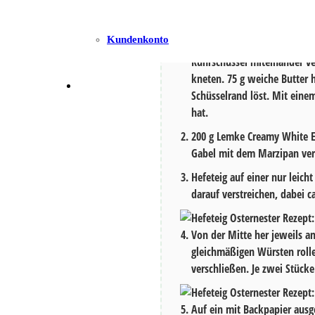
Anleitung
Kundenkonto
Für den Hefeteig
½
Würfel H
Rührschüssel miteinander v
kneten.
75
g weiche Butter 
Schüsselrand löst. Mit eine
hat.
200
g
Lemke Creamy White E
Gabel mit dem Marzipan v
Hefeteig auf einer nur leic
darauf verstreichen, dabei c
Von der Mitte her jeweils a
gleichmäßigen Würsten rolle
verschließen. Je zwei Stück
Auf ein mit Backpapier ausge