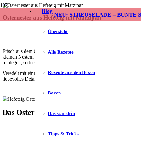
Blog
NEU: STREUSELADE – BUNTE 
Osternester aus Hefeteig mit Marzipan
vor 4 Monaten
Übersicht
Alicia
Kommentar
1
Frisch aus dem Ofen, noch leicht warm und herrlich weich: Bei diesen
Alle Rezepte
kleinen Nestern geformt und um ein Ei gelegt. Die kleinen Teilchen si
reinlegen, so lecker sind sie! 🤤
Rezepte aus den Boxen
Veredelt mit einem feinen Schokodrip,
Streuselade
Bunte Schokostreus
liebevolles Detail im Osternest. Sie sind unkompliziert, hübsch und ein
Boxen
Das Osternester aus Hefeteig mit Marzipa
Das war drin
Tipps & Tricks