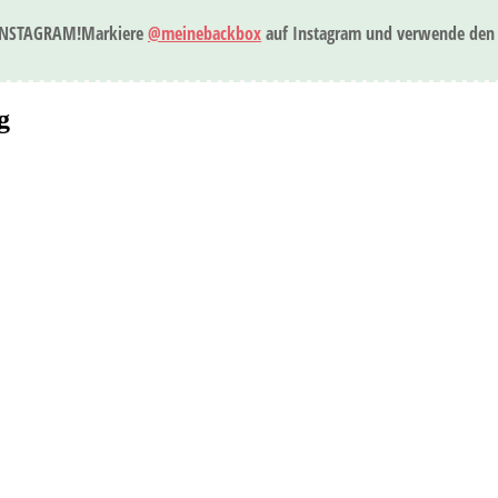
INSTAGRAM!
Markiere
@meinebackbox
auf Instagram und verwende den
g