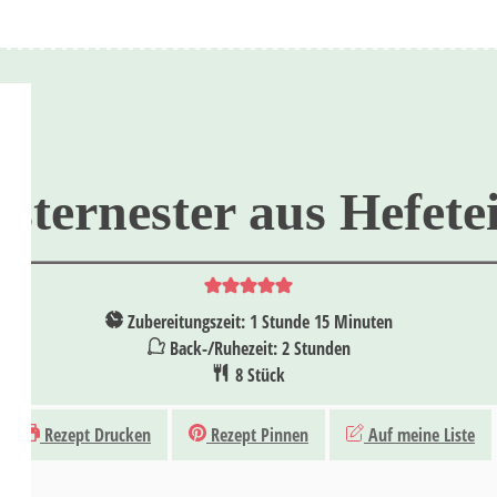
sternester aus Hefete
Stunde
Minuten
Zubereitungszeit:
1
Stunde
15
Minuten
Stunden
Back-/Ruhezeit:
2
Stunden
8
Stück
Rezept Drucken
Rezept Pinnen
Auf meine Liste