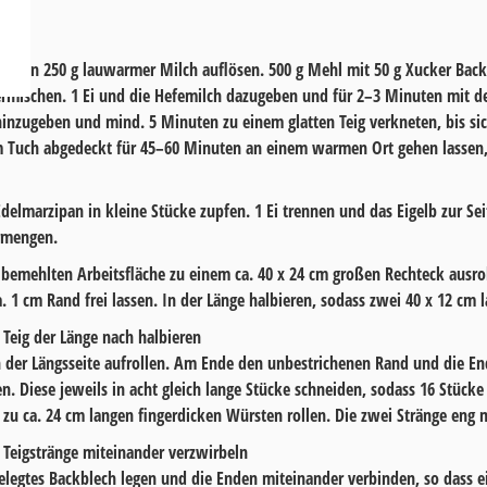
efe in
250
g lauwarmer Milch auflösen.
500
g Mehl mit
50
g
Xucker Bac
ermischen.
1
Ei und die Hefemilch dazugeben und für
2–3 Minuten
mit d
hinzugeben und mind.
5 Minuten
zu einem glatten Teig verkneten, bis si
m Tuch abgedeckt für
45–60 Minuten
an einem warmen Ort gehen lassen, 
delmarzipan
in kleine Stücke zupfen.
1
Ei trennen und das Eigelb zur Sei
ermengen.
ht bemehlten Arbeitsfläche zu einem ca. 40 x 24 cm großen Rechteck ausr
a. 1 cm Rand frei lassen. In der Länge halbieren, sodass zwei 40 x 12 cm
n der Längsseite aufrollen. Am Ende den unbestrichenen Rand und die En
n. Diese jeweils in acht gleich lange Stücke schneiden, sodass 16 Stück
e zu ca. 24 cm langen fingerdicken Würsten rollen. Die zwei Stränge eng
legtes Backblech legen und die Enden miteinander verbinden, so dass ein