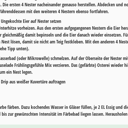
. Die ersten
4
Nester nacheinander genauso herstellen. Abdecken und n
Währenddessen mit den weiteren
4
Nestern ebenso fortfahren.
Unterhitze vorheizen. Aus den ersten aufgegangenen Nestern die Eier h
r gleichmäßig damit bepinseln und die Eier danach wieder einsetzen. F
Nest lösen, damit sie nicht am Teig festkleben. Mit den anderen
4
Neste
siehe Tipp unten).
sserbad (oder Mikrowelle) schmelzen. Auf der Oberseite der Nester mit
uselade Frühlingsgefühle Mix
verzieren. Das (gefärbte) Osterei wieder 
um ein Nest legen.
arbe färben. Dazu kochendes Wasser in Gläser füllen, je 2 EL Essig und 
 bis zur gewünschten Intensität im Färbebad liegen lassen. Herausholen