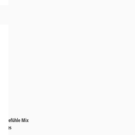
ingsgefühle Mix
tschies