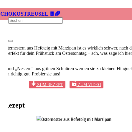
SCHOKOSTREUSEL 🍫🌈
 Osternestern aus Hefeteig mit Marzipan ist es wirklich schwer, nach 
nd perfekt für dein Frühstück am Ostersonntag – ach, was sage ich hier
el und „Nestern“ aus grünen Schnüren werden sie zu kleinen Hingucke
fach richtig gut. Probier sie aus!
ZUM REZEPT
ZUM VIDEO
n Rezept