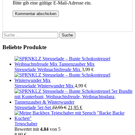
Bitte gib eine gültige E-Mail-Adresse ein.
Kommentar abschicken
Suche
nach:
Beliebte Produkte
Streuselade Weihnachtsfreude Mix
3,99
€
Streuselade Winterwunder Mix
4,99
€
Ursprünglicher
Aktueller
Streuselade 5er-Set
22,95
€
21,95
€
Preis
Preis
war:
ist:
22,95 €
21,95 €.
Teigschaber
Bewertet mit
4.84
von 5
8,90
€