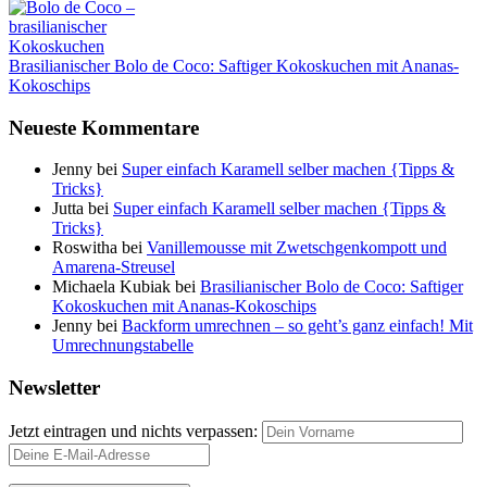
Brasilianischer Bolo de Coco: Saftiger Kokoskuchen mit Ananas-
Kokoschips
Neueste Kommentare
Jenny
bei
Super einfach Karamell selber machen {Tipps &
Tricks}
Jutta
bei
Super einfach Karamell selber machen {Tipps &
Tricks}
Roswitha
bei
Vanillemousse mit Zwetschgenkompott und
Amarena-Streusel
Michaela Kubiak
bei
Brasilianischer Bolo de Coco: Saftiger
Kokoskuchen mit Ananas-Kokoschips
Jenny
bei
Backform umrechnen – so geht’s ganz einfach! Mit
Umrechnungstabelle
Newsletter
Jetzt eintragen und nichts verpassen: