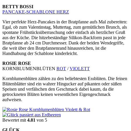
BETTY BOSSI
PANCAKE-SCHABLONE HERZ
Vier perfekte Herz-Pancakes in der Bratpfanne aufs Mal zubereiten:
Egal, ob zum Valentinstag, Muttertag, zum gemütlichen Brunch, als
spontane Frühstücksüberraschung oder einfach als herzlicher Gruß
aus der Küche. Die hitzebeständige Silikon-Backform passt in jede
Bratpfanne ab 24 cm Durchmesser. Dank der beiden Wendegriffe,
die weit über den Bratpfannenrand hinausreichen, ist die
Handhabung der Schablone kinderleicht.
ROSIE ROSE
KORNBLUMENBLÜTEN
ROT
/
VIOLETT
Kornblumenblüten zählen zu den beliebtesten Essblüten. Die feinen
Blütenblätter sind ein wahrer Hingucker auf pikanten oder süßen
Speisen und verfälschen den Geschmack dabei kaum, da die
getrockneten Blüten keinen wesentlichen Eigengeschmack
aufweisen.
Bewertet mit
4.81
von 5
GLÜCK