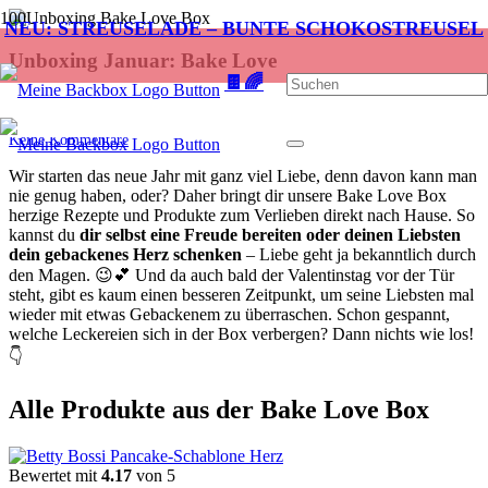
NEU: STREUSELADE – BUNTE SCHOKOSTREUSEL
Unboxing Januar: Bake Love
🍫🌈
vor 4 Jahren
Alicia
Keine Kommentare
Wir starten das neue Jahr mit ganz viel Liebe, denn davon kann man
nie genug haben, oder? Daher bringt dir unsere Bake Love Box
herzige Rezepte und Produkte zum Verlieben direkt nach Hause. So
kannst du
dir selbst eine Freude bereiten oder deinen Liebsten
dein gebackenes Herz schenken
– Liebe geht ja bekanntlich durch
den Magen. 😉💕 Und da auch bald der Valentinstag vor der Tür
steht, gibt es kaum einen besseren Zeitpunkt, um seine Liebsten mal
wieder mit etwas Gebackenem zu überraschen. Schon gespannt,
welche Leckereien sich in der Box verbergen? Dann nichts wie los!
👇
Alle Produkte aus der Bake Love Box
Bewertet mit
4.17
von 5