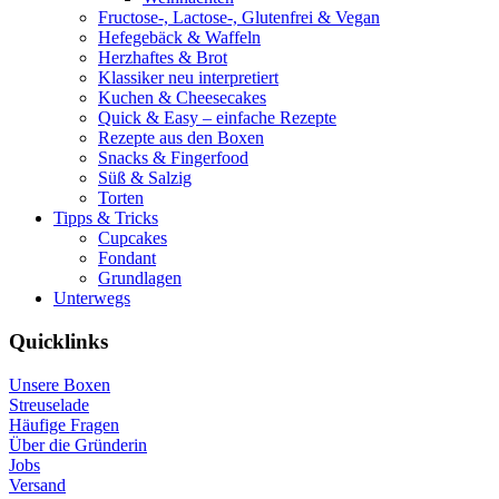
Fructose-, Lactose-, Glutenfrei & Vegan
Hefegebäck & Waffeln
Herzhaftes & Brot
Klassiker neu interpretiert
Kuchen & Cheesecakes
Quick & Easy – einfache Rezepte
Rezepte aus den Boxen
Snacks & Fingerfood
Süß & Salzig
Torten
Tipps & Tricks
Cupcakes
Fondant
Grundlagen
Unterwegs
Quicklinks
Unsere Boxen
Streuselade
Häufige Fragen
Über die Gründerin
Jobs
Versand