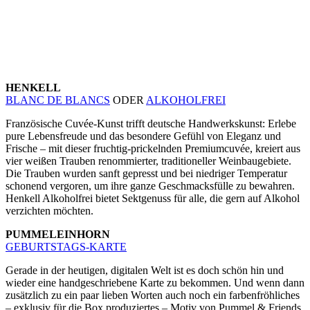
HENKELL
BLANC DE BLANCS
ODER
ALKOHOLFREI
Französische Cuvée-Kunst trifft deutsche Handwerkskunst: Erlebe
pure Lebensfreude und das besondere Gefühl von Eleganz und
Frische – mit dieser fruchtig-prickelnden Premiumcuvée, kreiert aus
vier weißen Trauben renommierter, traditioneller Weinbaugebiete.
Die Trauben wurden sanft gepresst und bei niedriger Temperatur
schonend vergoren, um ihre ganze Geschmacksfülle zu bewahren.
Henkell Alkoholfrei bietet Sektgenuss für alle, die gern auf Alkohol
verzichten möchten.
PUMMELEINHORN
GEBURTSTAGS-KARTE
Gerade in der heutigen, digitalen Welt ist es doch schön hin und
wieder eine handgeschriebene Karte zu bekommen. Und wenn dann
zusätzlich zu ein paar lieben Worten auch noch ein farbenfröhliches
– exklusiv für die Box produziertes – Motiv von Pummel & Friends