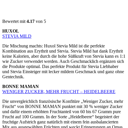
Bewertet mit
4.17
von 5
HUXOL
STEVIA MILD
Die Mischung machts: Huxol Stevia Mild ist die perfekte
Kombination aus Erythrit und Stevia. Stevia Mild hat dank Erythrit
keine Kalorien, aber durch die hohe Süßkraft von Stevia kann es 1:1
wie Zucker verwendet werden. Auch Geschmacklich ergänzen sich
die Produkte optimal. Das perfekte Produkt für Stevia Liebhaber
und Stevia Einsteiger mit lecker mildem Geschmack und ganz ohne
Gentechnik.
BONNE MAMAN
WENIGER ZUCKER, MEHR FRUCHT – HEIDELBEERE
Die unvergleichlich französische Konfitüre „Weniger Zucker, mehr
Frucht“ von BONNE MAMAN punktet mit 30 % weniger Zucker
und dafür einem erhöhten Fruchtanteil von 60 bis 67 Gramm pure
Frucht auf 100 Gramm. In der Sorte „Heidelbeere“ begeistert der
fruchtige Aufstrich ganz natürlich mit einem fein ausbalancierten
Mix aus ausgewählten Früchten und weckt Erinnerungen an Omas