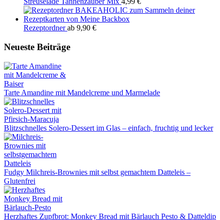
Streuselade Tannenzauber Mix
4,99
€
Rezeptordner
ab
9,90
€
Neueste Beiträge
Tarte Amandine mit Mandelcreme und Marmelade
Blitzschnelles Solero-Dessert im Glas – einfach, fruchtig und lecker
Fudgy Milchreis-Brownies mit selbst gemachtem Datteleis –
Glutenfrei
Herzhaftes Zupfbrot: Monkey Bread mit Bärlauch Pesto & Datteldip