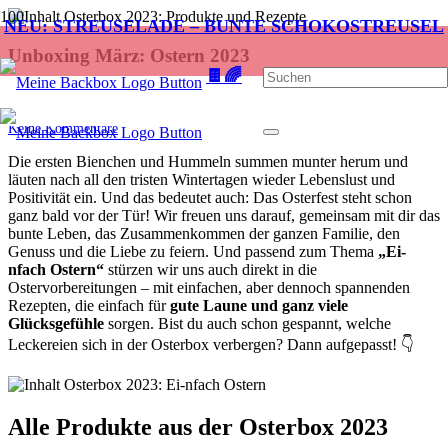
NEU: STREUSELADE – BUNTE SCHOKOSTREUSEL
Unboxing März: Ostern 2023
🍫🌈
vor 3 Jahren
Alicia
Keine Kommentare
Die ersten Bienchen und Hummeln summen munter herum und
läuten nach all den tristen Wintertagen wieder Lebenslust und
Positivität ein. Und das bedeutet auch: Das Osterfest steht schon
ganz bald vor der Tür! Wir freuen uns darauf, gemeinsam mit dir das
bunte Leben, das Zusammenkommen der ganzen Familie, den
Genuss und die Liebe zu feiern. Und passend zum Thema
„Ei-
nfach Ostern“
stürzen wir uns auch direkt in die
Ostervorbereitungen – mit einfachen, aber dennoch spannenden
Rezepten, die einfach für
gute Laune und ganz viele
Glücksgefühle
sorgen. Bist du auch schon gespannt, welche
Leckereien sich in der Osterbox verbergen? Dann aufgepasst! 👇
Alle Produkte aus der Osterbox 2023