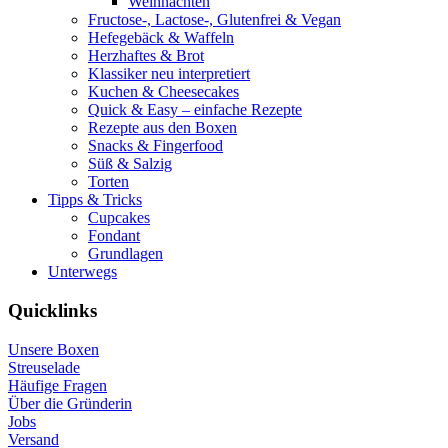
Weihnachten
Fructose-, Lactose-, Glutenfrei & Vegan
Hefegebäck & Waffeln
Herzhaftes & Brot
Klassiker neu interpretiert
Kuchen & Cheesecakes
Quick & Easy – einfache Rezepte
Rezepte aus den Boxen
Snacks & Fingerfood
Süß & Salzig
Torten
Tipps & Tricks
Cupcakes
Fondant
Grundlagen
Unterwegs
Quicklinks
Unsere Boxen
Streuselade
Häufige Fragen
Über die Gründerin
Jobs
Versand