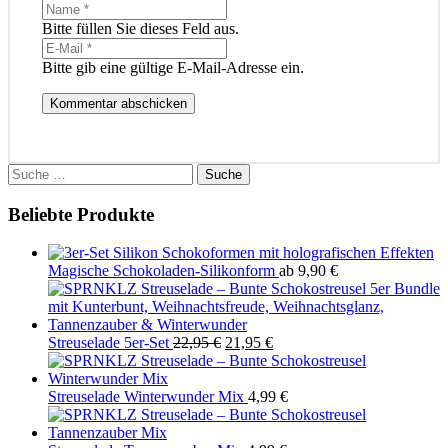
Bitte füllen Sie dieses Feld aus.
Bitte gib eine gültige E-Mail-Adresse ein.
Kommentar abschicken
Suche
nach:
Beliebte Produkte
Magische Schokoladen-Silikonform
ab
9,90
€
Ursprünglicher
Aktueller
Streuselade 5er-Set
22,95
€
21,95
€
Preis
Preis
war:
ist:
22,95 €
21,95 €.
Streuselade Winterwunder Mix
4,99
€