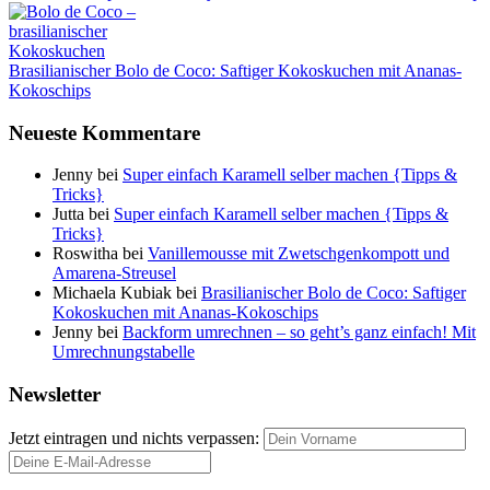
Brasilianischer Bolo de Coco: Saftiger Kokoskuchen mit Ananas-
Kokoschips
Neueste Kommentare
Jenny
bei
Super einfach Karamell selber machen {Tipps &
Tricks}
Jutta
bei
Super einfach Karamell selber machen {Tipps &
Tricks}
Roswitha
bei
Vanillemousse mit Zwetschgenkompott und
Amarena-Streusel
Michaela Kubiak
bei
Brasilianischer Bolo de Coco: Saftiger
Kokoskuchen mit Ananas-Kokoschips
Jenny
bei
Backform umrechnen – so geht’s ganz einfach! Mit
Umrechnungstabelle
Newsletter
Jetzt eintragen und nichts verpassen: