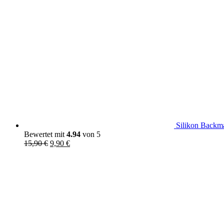
Silikon Backm
Bewertet mit
4.94
von 5
Ursprünglicher
Aktueller
15,90
€
9,90
€
Preis
Preis
war:
ist:
15,90 €
9,90 €.