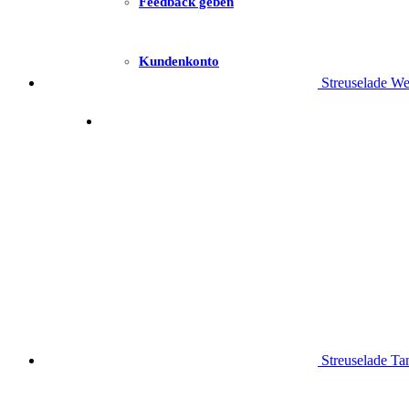
Feedback geben
Kundenkonto
Streuselade We
Streuselade T