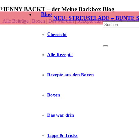
JENNY BACKT – der Meine Backbox Blog
Blog
NEU: STREUSELADE – BUNTE 
Alle Beiträge
|
Boxen
|
Das war drin
|
Rezepte aus den Boxen
|
Alle 
Übersicht
Alle Rezepte
Rezepte aus den Boxen
Boxen
Das war drin
Tipps & Tricks