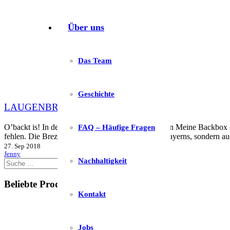
Über uns
Das Team
Geschichte
LAUGENBREZELN MIT SESAM
O’backt is! In der aktuellen September Ausgabe von Meine Backbox dr
FAQ – Häufige Fragen
fehlen. Die Brezel gilt nicht nur als Wahrzeichen Bayerns, sondern 
27. Sep 2018
Jenny
Nachhaltigkeit
Suche
nach:
Beliebte Produkte
Kontakt
Jobs