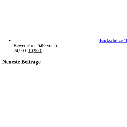
Backschürze
Bewertet mit
5.00
von 5
Ursprünglicher
Aktueller
24,90
€
19,90
€
Preis
Preis
war:
ist:
Neueste Beiträge
24,90 €
19,90 €.