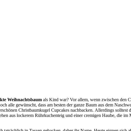
ckte Weihnachtsbaum
als Kind war? Vor allem, wenn zwischen den Ch
och alle gewünscht, dass am besten der ganze Baum aus dem Naschwer
rschönen Christbaumkugel Cupcakes nachbacken. Allerdings solltest du 
bestehen aus lockerem Rührkuchenteig und einer cremigen Haube, die im
ch tatsächlich in Tassen gebacken, daher ihr Name. Heute eignen sich 