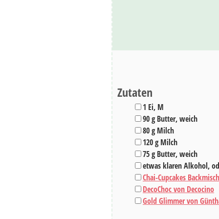
Zutaten
▢
1
Ei
,
M
▢
90
g
Butter
,
weich
▢
80
g
Milch
▢
120
g
Milch
▢
75
g
Butter
,
weich
▢
etwas klaren Alkohol
,
od
▢
Chai-Cupcakes Backmisc
▢
DecoChoc von Decocino
▢
Gold Glimmer von Güntha