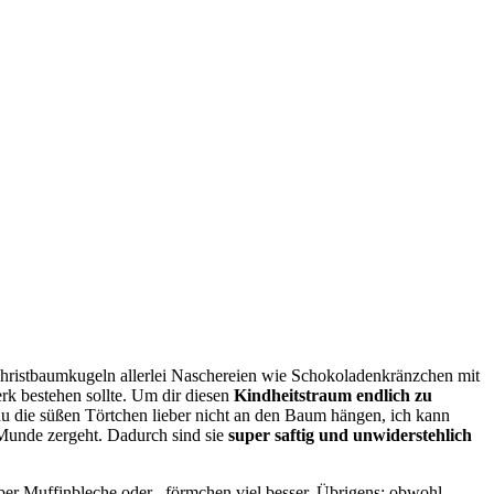
ristbaumkugeln allerlei Naschereien wie Schokoladenkränzchen mit
k bestehen sollte. Um dir diesen
Kindheitstraum endlich zu
die süßen Törtchen lieber nicht an den Baum hängen, ich kann
 Munde zergeht. Dadurch sind sie
super saftig und unwiderstehlich
aber Muffinbleche oder –förmchen viel besser. Übrigens: obwohl