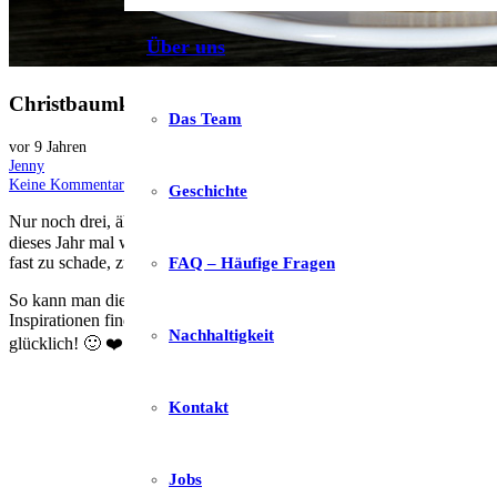
Über uns
Christbaumkugel Cupcakes
Das Team
vor 9 Jahren
Jenny
Keine Kommentare
Geschichte
Nur noch drei, äh zwei… oh, kein Mal schlafen, dann ist schon Weih
dieses Jahr mal wieder so plötzlich! 😉 Dafür habe ich für dich heut
fast zu schade, zum Anschneiden – bei dem Geschmack aber auch zu 
FAQ – Häufige Fragen
So kann man die Kugeln z. B. so wie ich es gemacht habe, mit Goldp
Inspirationen findest du übrigens auch auf
Instagram
, dort posten un
Nachhaltigkeit
glücklich! 🙂 ❤️
Kontakt
Jobs