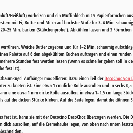
mluft/Heißluft) vorheizen und ein Muffinblech mit
9
Papierförmchen aus
tern mit Ei, Butter und Milch auf höchster Stufe für
3–4 Min.
schaumig 
r
20–25 Min
. backen (Stäbchenprobe!). Abkühlen lassen und 3 Förmchen zu
 verrühren. Weiche Butter zugeben und für
1–2 Min.
schaumig aufschlage
inen Palette auf
6
den abgekühlten Kuchen auftragen und einen runden 
 mehrere Stunden fest werden lassen (wenn es schneller gehen soll in den
 fest ist).
istbaumkugel-Aufhänger modellieren: Dazu einen Teil der
DecoChoc von 
hter zu kneten ist. Eine etwa 1 cm dicke Rolle ausrollen und in sechs 0,
ann eine etwa 1 mm dicke Rolle ausrollen, in etwa 1–1,5 cm lange Stüc
s auf die dicken Stücke kleben. Auf die Seite legen, damit die dünnen 
s fest ist, kann sie mit der Decocino DecoChoc überzogen werden. Die
mm dick ausrollen, auf die Cremehaube legen, von oben nach unten festst
abschneiden.