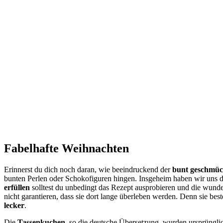
Fabelhafte Weihnachten
Erinnerst du dich noch daran, wie beeindruckend der
bunt geschmü
bunten Perlen oder Schokofiguren hingen. Insgeheim haben wir uns d
erfüllen
solltest du unbedingt das Rezept ausprobieren und die wunde
nicht garantieren, dass sie dort lange überleben werden. Denn sie 
lecker
.
Die
Tassenkuchen
, so die deutsche Übersetzung, wurden ursprüngli