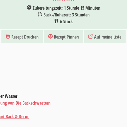
Stunde
Minuten
Zubereitungszeit:
1
Stunde
15
Minuten
Stunden
Back-/Ruhezeit:
3
Stunden
6
Stück
Rezept Drucken
Rezept Pinnen
Auf meine Liste
er Wasser
hung von Die Backschwestern
rt Back & Decor