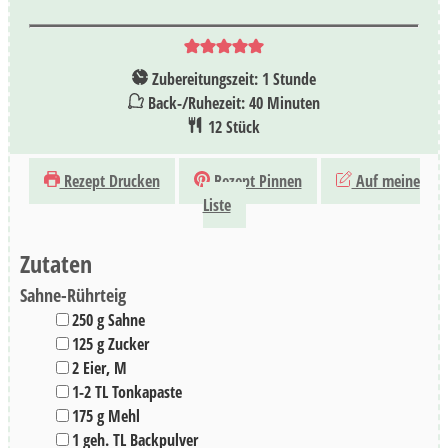
Stunde
Zubereitungszeit:
1
Stunde
Minuten
Back-/Ruhezeit:
40
Minuten
12
Stück
Rezept Drucken
Rezept Pinnen
Auf meine
Liste
Zutaten
Sahne-Rührteig
▢
250
g
Sahne
▢
125
g
Zucker
▢
2
Eier
,
M
▢
1-2
TL
Tonkapaste
▢
175
g
Mehl
▢
1
geh. TL
Backpulver