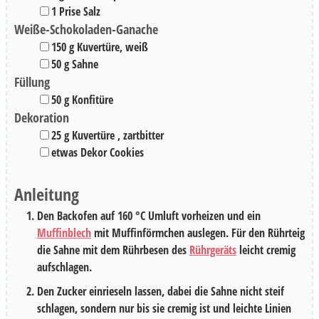
▢
1
Prise
Salz
Weiße-Schokoladen-Ganache
▢
150
g
Kuvertüre
,
weiß
▢
50
g
Sahne
Füllung
▢
50
g
Konfitüre
Dekoration
▢
25
g
Kuvertüre
,
zartbitter
▢
etwas
Dekor Cookies
Anleitung
Den Backofen auf 160 °C Umluft vorheizen und ein
Muffinblech
mit Muffinförmchen auslegen. Für den Rührteig
die Sahne mit dem Rührbesen des
Rührgeräts
leicht cremig
aufschlagen.
Den Zucker einrieseln lassen, dabei die Sahne nicht steif
schlagen, sondern nur bis sie cremig ist und leichte Linien