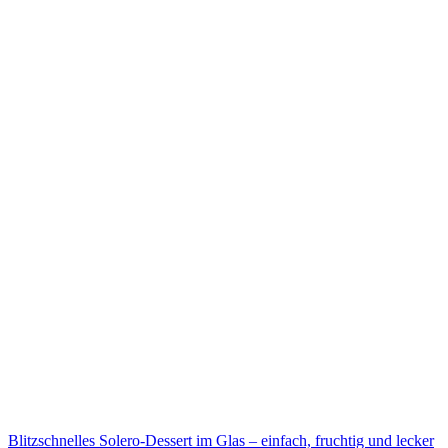
Blitzschnelles Solero-Dessert im Glas – einfach, fruchtig und lecker