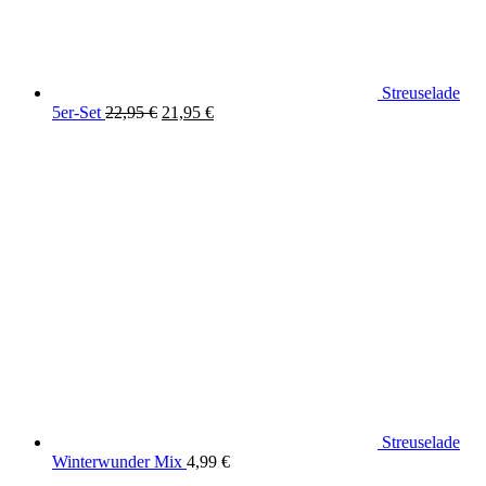
Streuselade
Ursprünglicher
Aktueller
5er-Set
22,95
€
21,95
€
Preis
Preis
war:
ist:
22,95 €
21,95 €.
Streuselade
Winterwunder Mix
4,99
€