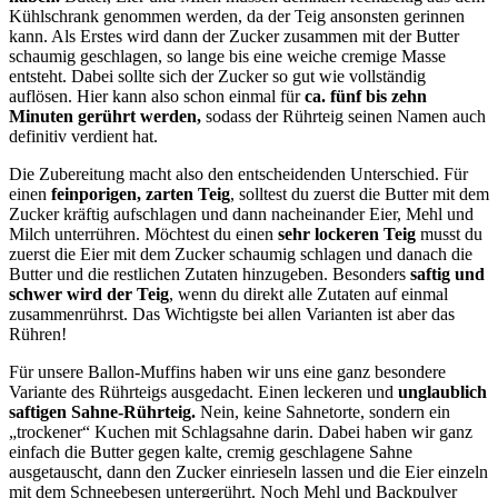
Kühlschrank genommen werden, da der Teig ansonsten gerinnen
kann. Als Erstes wird dann der Zucker zusammen mit der Butter
schaumig geschlagen, so lange bis eine weiche cremige Masse
entsteht. Dabei sollte sich der Zucker so gut wie vollständig
auflösen. Hier kann also schon einmal für
ca. fünf bis zehn
Minuten gerührt werden,
sodass der Rührteig seinen Namen auch
definitiv verdient hat.
Die Zubereitung macht also den entscheidenden Unterschied. Für
einen
feinporigen, zarten Teig
, solltest du zuerst die Butter mit dem
Zucker kräftig aufschlagen und dann nacheinander Eier, Mehl und
Milch unterrühren. Möchtest du einen
sehr lockeren Teig
musst du
zuerst die Eier mit dem Zucker schaumig schlagen und danach die
Butter und die restlichen Zutaten hinzugeben. Besonders
saftig und
schwer wird der Teig
, wenn du direkt alle Zutaten auf einmal
zusammenrührst. Das Wichtigste bei allen Varianten ist aber das
Rühren!
Für unsere Ballon-Muffins haben wir uns eine ganz besondere
Variante des Rührteigs ausgedacht. Einen leckeren und
unglaublich
saftigen Sahne-Rührteig.
Nein, keine Sahnetorte, sondern ein
„trockener“ Kuchen mit Schlagsahne darin. Dabei haben wir ganz
einfach die Butter gegen kalte, cremig geschlagene Sahne
ausgetauscht, dann den Zucker einrieseln lassen und die Eier einzeln
mit dem Schneebesen untergerührt. Noch Mehl und Backpulver