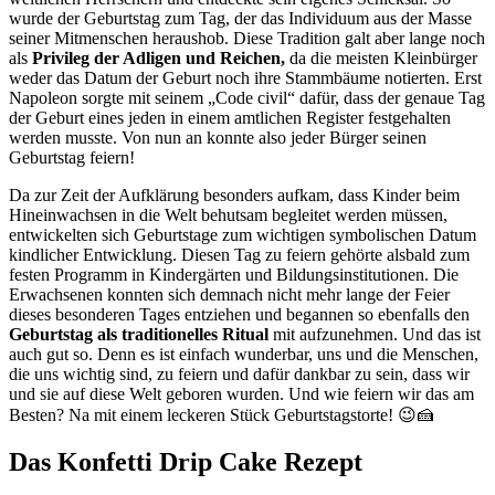
wurde der Geburtstag zum Tag, der das Individuum aus der Masse
seiner Mitmenschen heraushob. Diese Tradition galt aber lange noch
als
Privileg der Adligen und Reichen,
da die meisten Kleinbürger
weder das Datum der Geburt noch ihre Stammbäume notierten. Erst
Napoleon sorgte mit seinem „Code civil“ dafür, dass der genaue Tag
der Geburt eines jeden in einem amtlichen Register festgehalten
werden musste. Von nun an konnte also jeder Bürger seinen
Geburtstag feiern!
Da zur Zeit der Aufklärung besonders aufkam, dass Kinder beim
Hineinwachsen in die Welt behutsam begleitet werden müssen,
entwickelten sich Geburtstage zum wichtigen symbolischen Datum
kindlicher Entwicklung. Diesen Tag zu feiern gehörte alsbald zum
festen Programm in Kindergärten und Bildungsinstitutionen. Die
Erwachsenen konnten sich demnach nicht mehr lange der Feier
dieses besonderen Tages entziehen und begannen so ebenfalls den
Geburtstag als traditionelles Ritual
mit aufzunehmen. Und das ist
auch gut so. Denn es ist einfach wunderbar, uns und die Menschen,
die uns wichtig sind, zu feiern und dafür dankbar zu sein, dass wir
und sie auf diese Welt geboren wurden. Und wie feiern wir das am
Besten? Na mit einem leckeren Stück Geburtstagstorte! 😉🍰
Das Konfetti Drip Cake Rezept