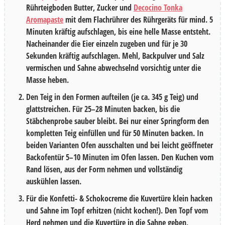
Rührteigboden Butter, Zucker und
Decocino Tonka
Aromapaste
mit dem Flachrührer des Rührgeräts für mind.
5
Minuten
kräftig aufschlagen, bis eine helle Masse entsteht.
Nacheinander die Eier einzeln zugeben und für je
30
Sekunden
kräftig aufschlagen. Mehl, Backpulver und Salz
vermischen und Sahne abwechselnd vorsichtig unter die
Masse heben.
Den Teig in den Formen aufteilen (je ca.
345
g Teig) und
glattstreichen. Für
25–28 Minuten
backen, bis die
Stäbchenprobe sauber bleibt. Bei nur einer Springform den
kompletten Teig einfüllen und für
50 Minuten
backen. In
beiden Varianten Ofen ausschalten und bei leicht geöffneter
Backofentür
5–10 Minuten
im Ofen lassen. Den Kuchen vom
Rand lösen, aus der Form nehmen und vollständig
auskühlen lassen.
Für die Konfetti- & Schokocreme die Kuvertüre klein hacken
und Sahne im Topf erhitzen (nicht kochen!). Den Topf vom
Herd nehmen und die Kuvertüre in die Sahne geben,