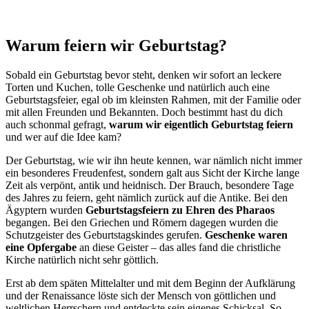
Warum feiern wir Geburtstag?
Sobald ein Geburtstag bevor steht, denken wir sofort an leckere
Torten und Kuchen, tolle Geschenke und natürlich auch eine
Geburtstagsfeier, egal ob im kleinsten Rahmen, mit der Familie oder
mit allen Freunden und Bekannten. Doch bestimmt hast du dich
auch schonmal gefragt,
warum wir eigentlich Geburtstag feiern
und wer auf die Idee kam?
Der Geburtstag, wie wir ihn heute kennen, war nämlich nicht immer
ein besonderes Freudenfest, sondern galt aus Sicht der Kirche lange
Zeit als verpönt, antik und heidnisch. Der Brauch, besondere Tage
des Jahres zu feiern, geht nämlich zurück auf die Antike. Bei den
Ägyptern wurden
Geburtstagsfeiern zu Ehren des Pharaos
begangen. Bei den Griechen und Römern dagegen wurden die
Schutzgeister des Geburtstagskindes gerufen.
Geschenke waren
eine Opfergabe
an diese Geister – das alles fand die christliche
Kirche natürlich nicht sehr göttlich.
Erst ab dem späten Mittelalter und mit dem Beginn der Aufklärung
und der Renaissance löste sich der Mensch von göttlichen und
weltlichen Herrschern und entdeckte sein eigenes Schicksal. So