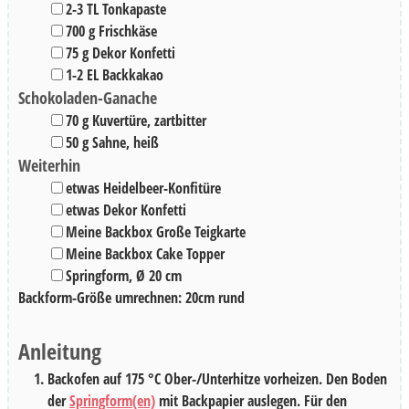
▢
2-3
TL
Tonkapaste
▢
700
g
Frischkäse
▢
75
g
Dekor Konfetti
▢
1-2
EL
Backkakao
Schokoladen-Ganache
▢
70
g
Kuvertüre
,
zartbitter
▢
50
g
Sahne
,
heiß
Weiterhin
▢
etwas
Heidelbeer-Konfitüre
▢
etwas
Dekor Konfetti
▢
Meine Backbox Große Teigkarte
▢
Meine Backbox Cake Topper
▢
Springform
,
Ø 20 cm
Backform-Größe umrechnen:
20
cm
rund
Anleitung
Backofen auf 175 °C Ober-/Unterhitze vorheizen. Den Boden
der
Springform(en)
mit Backpapier auslegen. Für den