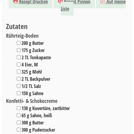
Rezept Drucken
Rezept Pinnen
Auf meine
Liste
Zutaten
Rührteig-Boden
▢
200
g
Butter
▢
175
g
Zucker
▢
2
TL
Tonkapaste
▢
4
Eier
,
M
▢
325
g
Mehl
▢
2
TL
Backpulver
▢
1/2
TL
Salz
▢
150
g
Sahne
Konfetti- & Schokocreme
▢
130
g
Kuvertüre
,
zartbitter
▢
65
g
Sahne
,
heiß
▢
300
g
Butter
▢
300
g
Puderzucker