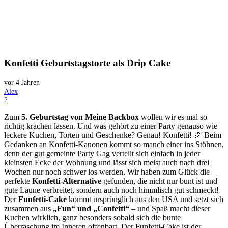
Konfetti Geburtstagstorte als Drip Cake
vor 4 Jahren
Alex
Kommentare
2
Zum
5. Geburtstag von Meine Backbox
wollen wir es mal so
richtig krachen lassen. Und was gehört zu einer Party genauso wie
leckere Kuchen, Torten und Geschenke? Genau! Konfetti! 🎉 Beim
Gedanken an Konfetti-Kanonen kommt so manch einer ins Stöhnen,
denn der gut gemeinte Party Gag verteilt sich einfach in jeder
kleinsten Ecke der Wohnung und lässt sich meist auch nach drei
Wochen nur noch schwer los werden. Wir haben zum Glück die
perfekte
Konfetti-Alternative
gefunden, die nicht nur bunt ist und
gute Laune verbreitet, sondern auch noch himmlisch gut schmeckt!
Der
Funfetti-Cake
kommt ursprünglich aus den USA und setzt sich
zusammen aus
„Fun“ und „Confetti“
– und Spaß macht dieser
Kuchen wirklich, ganz besonders sobald sich die bunte
Überraschung im Inneren offenbart. Der Funfetti-Cake ist der