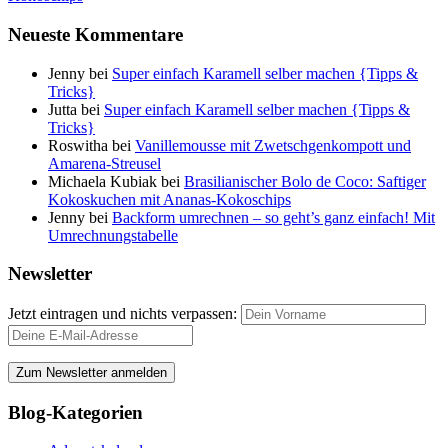
Neueste Kommentare
Jenny
bei
Super einfach Karamell selber machen {Tipps &
Tricks}
Jutta
bei
Super einfach Karamell selber machen {Tipps &
Tricks}
Roswitha
bei
Vanillemousse mit Zwetschgenkompott und
Amarena-Streusel
Michaela Kubiak
bei
Brasilianischer Bolo de Coco: Saftiger
Kokoskuchen mit Ananas-Kokoschips
Jenny
bei
Backform umrechnen – so geht’s ganz einfach! Mit
Umrechnungstabelle
Newsletter
Jetzt eintragen und nichts verpassen:
Blog-Kategorien