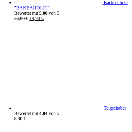
Backschürze
"BAKEAHOLIC"
Bewertet mit
5.00
von 5
Ursprünglicher
Aktueller
24,90
€
19,90
€
Preis
Preis
war:
ist:
24,90 €
19,90 €.
Teigschaber
Bewertet mit
4.84
von 5
8,90
€