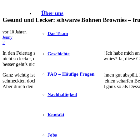
Über uns
Gesund und Lecker: schwarze Bohnen Brownies – fruc
vor 10 Jahren
Das Team
Jenny
Kommentare
2
In den Feiertag starten wir heute gesund und lecker! Ich habe mich 
Geschichte
nicht so lecker, denkt ihr euch jetzt? Bohnen in Brownies? Ja, dies
besser geht’s nicht! 🙂
FAQ – Häufige Fragen
Ganz wichtig ist aber auf jeden Fall, dass ihr die Bohnen gut abspü
schmeckten doch sehr nach Bohnen und hatte auch einen scharfen Be
Aber durch den Bohnengeschmack dann doch nicht ganz so als Dessert
Nachhaltigkeit
Kontakt
Jobs