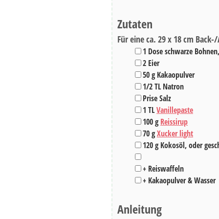
Zutaten
Für eine ca. 29 x 18 cm Back-
▢
1
Dose schwarze Bohnen
▢
2
Eier
▢
50
g
Kakaopulver
▢
1/2
TL
Natron
▢
Prise Salz
▢
1
TL
Vanillepaste
▢
100
g
Reissirup
▢
70
g
Xucker light
▢
120
g
Kokosöl
,
oder gesc
▢
▢
+ Reiswaffeln
▢
+ Kakaopulver & Wasser
Anleitung