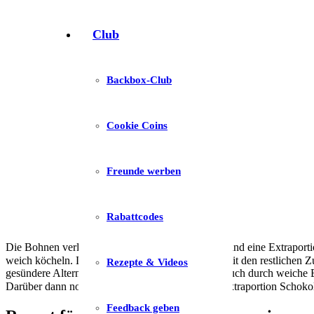
Club
Backbox-Club
Cookie Coins
Freunde werben
Rabattcodes
Die Bohnen verleihen den Brownies Feuchtigkeit und eine Extraporti
weich köcheln. Die Bohnen werden dann püriert mit den restlichen Zut
Rezepte & Videos
gesündere Alternative Kokosöl, ihr könnt es aber auch durch weiche B
Darüber dann nochmal eine Kakaoglasur für die Extraportion Schokolad
Feedback geben