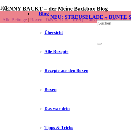
JENNY BACKT – der Meine Backbox Blog
Blog
NEU: STREUSELADE – BUNTE 
Alle Beiträge
|
Boxen
|
Das war drin
|
Rezepte aus den Boxen
|
Alle 
Übersicht
Alle Rezepte
Rezepte aus den Boxen
Boxen
Das war drin
Tipps & Tricks