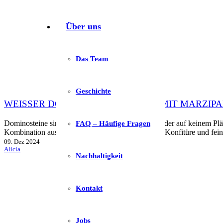
Über uns
Das Team
Geschichte
WEISSER DOMINOSTEIN-KUCHEN MIT MARZIP
Dominosteine sind ein echter Weihnachtsklassiker, der auf keinem Pl
FAQ – Häufige Fragen
Kombination aus würzigem Lebkuchen, fruchtiger Konfitüre und feine
09. Dez 2024
Alicia
Nachhaltigkeit
Kontakt
Jobs