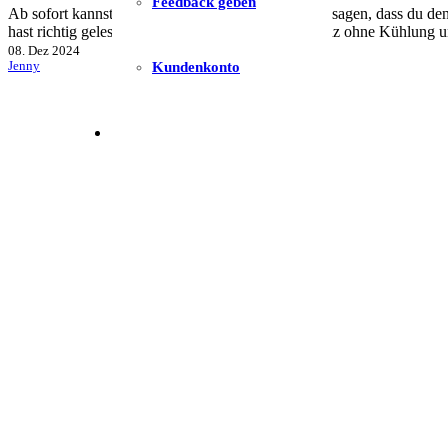
Feedback geben
Ab sofort kannst du alle Rezepte vergessen, die dir sagen, dass du d
hast richtig gelesen: unser Plätzchenteig kommt ganz ohne Kühlung
08. Dez 2024
Kundenkonto
Jenny