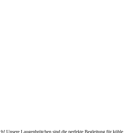
ich! Unsere Laugenbrötchen sind die perfekte Begleitung für kühle