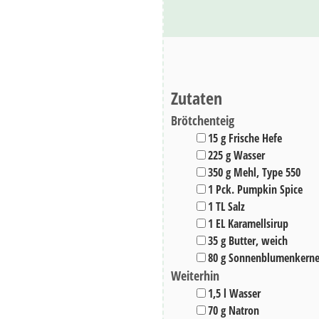
Zutaten
Brötchenteig
▢
15
g
Frische Hefe
▢
225
g
Wasser
▢
350
g
Mehl
,
Type 550
▢
1
Pck.
Pumpkin Spice
▢
1
TL
Salz
▢
1
EL
Karamellsirup
▢
35
g
Butter
,
weich
▢
80
g
Sonnenblumenkern
Weiterhin
▢
1,5
l
Wasser
▢
70
g
Natron