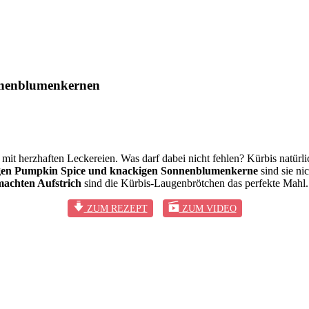
nnenblumenkernen
n mit herzhaften Leckereien. Was darf dabei nicht fehlen? Kürbis natürl
gen Pumpkin Spice und knackigen Sonnenblumenkerne
sind sie n
machten Aufstrich
sind die Kürbis-Laugenbrötchen das perfekte Mahl.
ZUM REZEPT
ZUM VIDEO