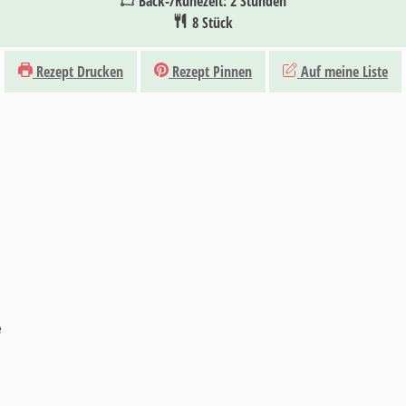
Stunden
Back-/Ruhezeit:
2
Stunden
8
Stück
Rezept Drucken
Rezept Pinnen
Auf meine Liste
e