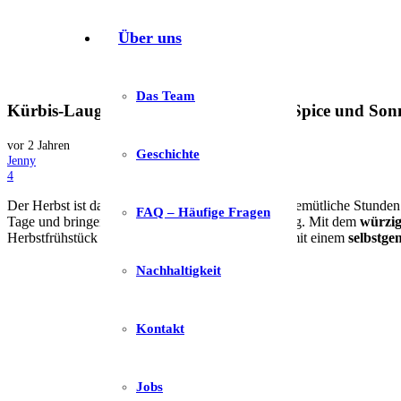
Über uns
Das Team
Kürbis-Laugenbrötchen mit Pumpkin Spice und So
vor 2 Jahren
Geschichte
Jenny
Kommentare
4
Der Herbst ist da und endlich beginnt die Zeit für gemütliche Stunde
FAQ – Häufige Fragen
Tage und bringen dich garantiert in Herbststimmung. Mit dem
würzi
Herbstfrühstück oder Brunch. Perfekt abgerundet mit einem
selbstge
Nachhaltigkeit
Kontakt
Jobs