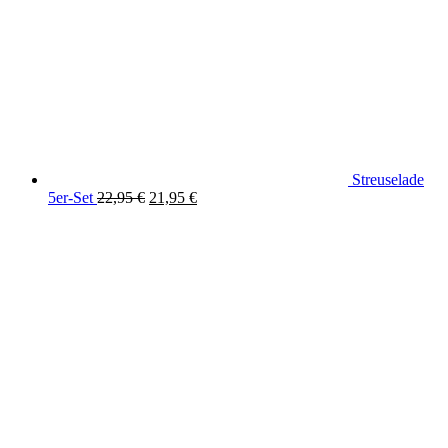
Streuselade
Ursprünglicher
Aktueller
5er-Set
22,95
€
21,95
€
Preis
Preis
war:
ist:
22,95 €
21,95 €.