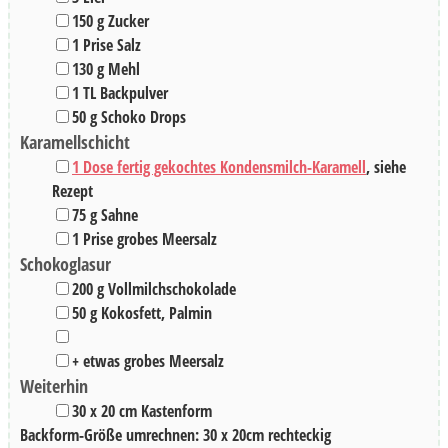
▢
150
g
Zucker
▢
1
Prise
Salz
▢
130
g
Mehl
▢
1
TL
Backpulver
▢
50
g
Schoko Drops
Karamellschicht
▢
1 Dose fertig gekochtes Kondensmilch-Karamell
,
siehe
Rezept
▢
75
g
Sahne
▢
1
Prise
grobes Meersalz
Schokoglasur
▢
200
g
Vollmilchschokolade
▢
50
g
Kokosfett
,
Palmin
▢
▢
+ etwas grobes Meersalz
Weiterhin
▢
30 x 20
cm
Kastenform
Backform-Größe umrechnen:
30
x
20
cm
rechteckig