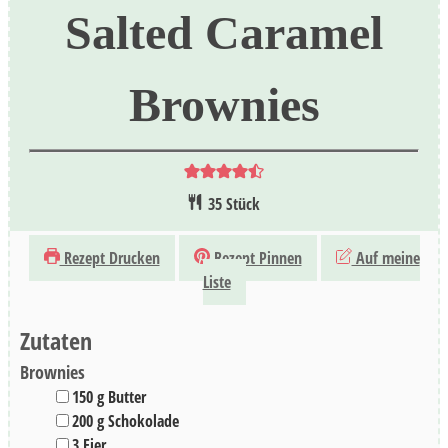
Salted Caramel
Brownies
35
Stück
Rezept Drucken
Rezept Pinnen
Auf meine
Liste
Zutaten
Brownies
▢
150
g
Butter
▢
200
g
Schokolade
▢
3
Eier