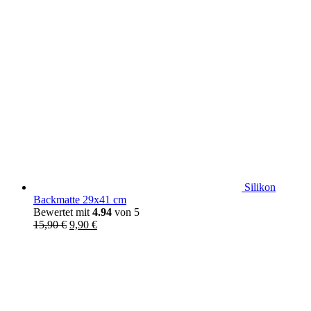
Silikon
Backmatte 29x41 cm
Bewertet mit
4.94
von 5
Ursprünglicher
Aktueller
15,90
€
9,90
€
Preis
Preis
war:
ist:
15,90 €
9,90 €.