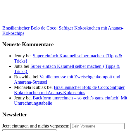
Brasilianischer Bolo de Coco: Saftiger Kokoskuchen mit Ananas-
Kokoschips
Neueste Kommentare
Jenny
bei
Super einfach Karamell selber machen {Tipps &
Tricks}
Jutta
bei
Super einfach Karamell selber machen {Tipps &
Tricks}
Roswitha
bei
Vanillemousse mit Zwetschgenkompott und
Amarena-Streusel
Michaela Kubiak
bei
Brasilianischer Bolo de Coco: Saftiger
Kokoskuchen mit Ananas-Kokoschips
Jenny
bei
Backform umrechnen – so geht’s ganz einfach! Mit
Umrechnungstabelle
Newsletter
Jetzt eintragen und nichts verpassen: