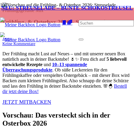
NEU: STREUSELADE – BUNTE SCHOKOSTREUSEL
Frühling- & Osterbox 2026 – Sneak Preview
🍫🌈
vor 5 Monaten
Jenny
Keine Kommentare
Der Frühling macht Lust auf Neues – und mit unserer neuen Box
natürlich auch in deiner Backstube! 🌷✨ Freu dich auf
5 liebevoll
entwickelte Rezepte
und
10–13 spannende
Überraschungsprodukte
. Ob süße Leckereien für den
Frühlingskaffee oder verspieltes Ostergebäck – mit dieser Box wird
Backen zum kleinen Frühlingsfest. Also schnapp dir deine Schürze
und lass den Frühling in deiner Backstube einziehen. 🌸🐣
Bestell
dir jetzt deine Box!
JETZT MITBACKEN
Vorschau: Das versteckt sich in der
Osterbox 2026