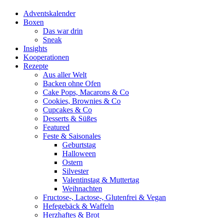
Adventskalender
Boxen
Das war drin
Sneak
Insights
Kooperationen
Rezepte
Aus aller Welt
Backen ohne Ofen
Cake Pops, Macarons & Co
Cookies, Brownies & Co
Cupcakes & Co
Desserts & Süßes
Featured
Feste & Saisonales
Geburtstag
Halloween
Ostern
Silvester
Valentinstag & Muttertag
Weihnachten
Fructose-, Lactose-, Glutenfrei & Vegan
Hefegebäck & Waffeln
Herzhaftes & Brot