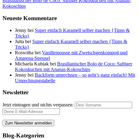
Brasilianischer Bolo de Coco: Saftiger Kokoskuchen mit Ananas-
Kokoschips
Neueste Kommentare
Jenny
bei
Super einfach Karamell selber machen {Tipps &
Tricks}
Jutta
bei
Super einfach Karamell selber machen {Tipps &
Tricks}
Roswitha
bei
Vanillemousse mit Zwetschgenkompott und
Amarena-Streusel
Michaela Kubiak
bei
Brasilianischer Bolo de Coco: Saftiger
Kokoskuchen mit Ananas-Kokoschips
Jenny
bei
Backform umrechnen – so geht’s ganz einfach! Mit
Umrechnungstabelle
Newsletter
Jetzt eintragen und nichts verpassen:
Blog-Kategorien