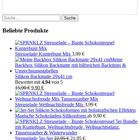
Suche
nach:
Beliebte Produkte
Streuselade Kunterbunt Mix
3,99
€
Silikon Backmatte 29x41 cm
Bewertet mit
4.94
von 5
Ursprünglicher
Aktueller
15,90
€
9,90
€
Preis
Preis
war:
ist:
15,90 €
9,90 €.
Streuselade Weihnachtsfreude Mix
3,99
€
Magische Schokoladen-Silikonform
ab
9,90
€
Ursprünglicher
Aktueller
Streuselade 5er-Set
22,95
€
21,95
€