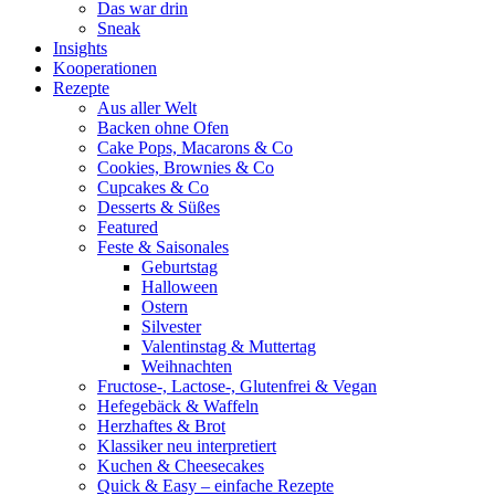
Das war drin
Sneak
Insights
Kooperationen
Rezepte
Aus aller Welt
Backen ohne Ofen
Cake Pops, Macarons & Co
Cookies, Brownies & Co
Cupcakes & Co
Desserts & Süßes
Featured
Feste & Saisonales
Geburtstag
Halloween
Ostern
Silvester
Valentinstag & Muttertag
Weihnachten
Fructose-, Lactose-, Glutenfrei & Vegan
Hefegebäck & Waffeln
Herzhaftes & Brot
Klassiker neu interpretiert
Kuchen & Cheesecakes
Quick & Easy – einfache Rezepte