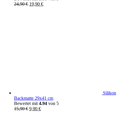
Ursprünglicher
Aktueller
24,90
€
19,90
€
Preis
Preis
war:
ist:
24,90 €
19,90 €.
Silikon
Backmatte 29x41 cm
Bewertet mit
4.94
von 5
Ursprünglicher
Aktueller
15,90
€
9,90
€
Preis
Preis
war:
ist:
15,90 €
9,90 €.