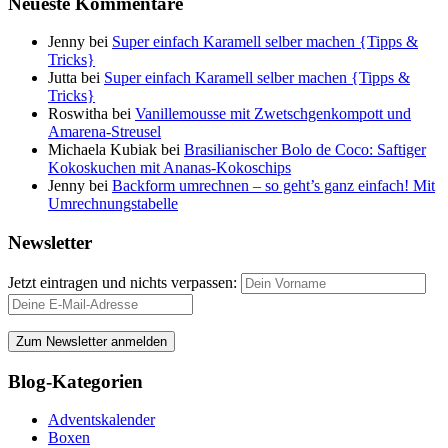
Neueste Kommentare
Jenny
bei
Super einfach Karamell selber machen {Tipps &
Tricks}
Jutta
bei
Super einfach Karamell selber machen {Tipps &
Tricks}
Roswitha
bei
Vanillemousse mit Zwetschgenkompott und
Amarena-Streusel
Michaela Kubiak
bei
Brasilianischer Bolo de Coco: Saftiger
Kokoskuchen mit Ananas-Kokoschips
Jenny
bei
Backform umrechnen – so geht’s ganz einfach! Mit
Umrechnungstabelle
Newsletter
Jetzt eintragen und nichts verpassen:
Blog-Kategorien
Adventskalender
Boxen