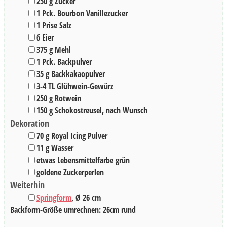
▢
250
g
Zucker
▢
1
Pck.
Bourbon Vanillezucker
▢
1
Prise Salz
▢
6
Eier
▢
375
g
Mehl
▢
1
Pck.
Backpulver
▢
35
g
Backkakaopulver
▢
3-4
TL
Glühwein-Gewürz
▢
250
g
Rotwein
▢
150
g
Schokostreusel
,
nach Wunsch
Dekoration
▢
70
g
Royal Icing Pulver
▢
11
g
Wasser
▢
etwas Lebensmittelfarbe grün
▢
goldene Zuckerperlen
Weiterhin
▢
Springform
,
Ø 26 cm
Backform-Größe umrechnen:
26
cm
rund