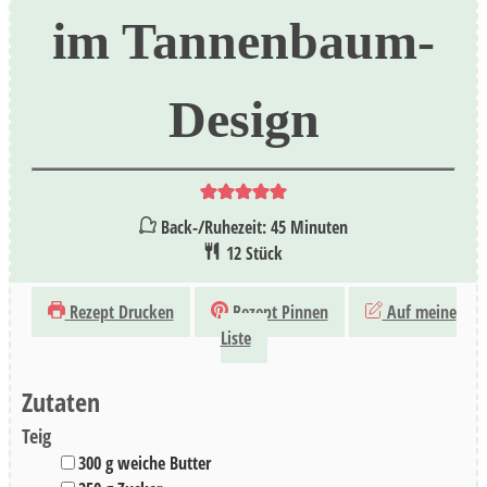
im Tannenbaum-
Design
Minuten
Back-/Ruhezeit:
45
Minuten
12
Stück
Rezept Drucken
Rezept Pinnen
Auf meine
Liste
Zutaten
Teig
▢
300
g
weiche Butter